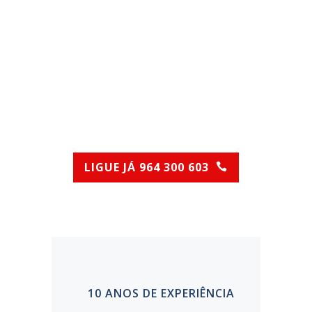
RAZÕES PARA
SELECIONAR A
STATUS
DESENTOPE
LIGUE JÁ 964 300 603
(Chamada para rede móvel nacional)
10 ANOS DE EXPERIÊNCIA