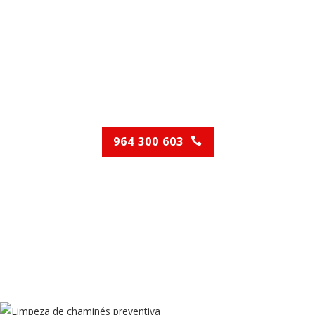
chaminés Algarve
Contacte-nos para o
aconselharmos!
964 300 603
(Chamada para rede móvel nacional)