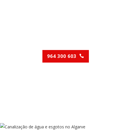
Canalização
Contacte-nos para o
aconselharmos!
964 300 603
(Chamada para rede móvel nacional)