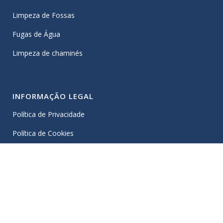
Limpeza de Fossas
Fugas de Água
Limpeza de chaminés
INFORMAÇÃO LEGAL
Política de Privacidade
Política de Cookies
Livro de Reclamações
Centro de Arbitragem e Conflitos de Lisboa
Copyright 2025 © Status Desentope