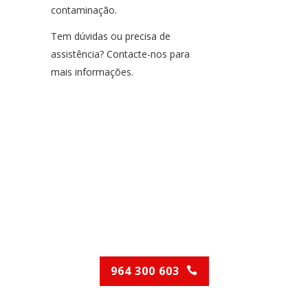
contaminação.
Tem dúvidas ou precisa de
assistência? Contacte-nos para
mais informações.
Serviços de
Canalização
Contacte-nos para o
aconselharmos!
964 300 603
(Chamada para rede móvel nacional)