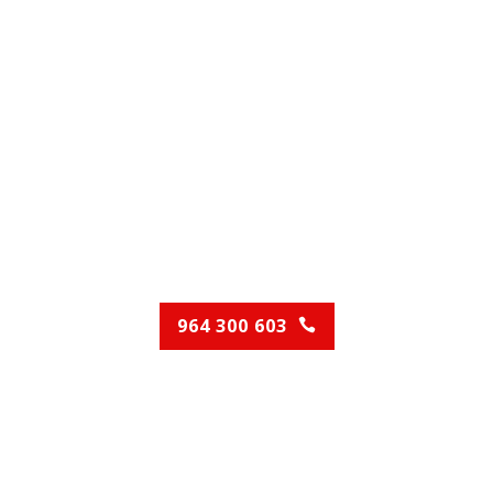
Serviços de
Canalização
Contacte-nos para o
aconselharmos!
964 300 603
(Chamada para rede móvel nacional)