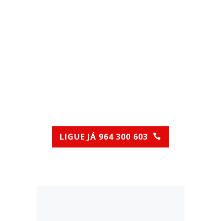
RAZÕES PARA
SELECIONAR A
STATUS
DESENTOPE
LIGUE JÁ 964 300 603
(Chamada para rede móvel nacional)