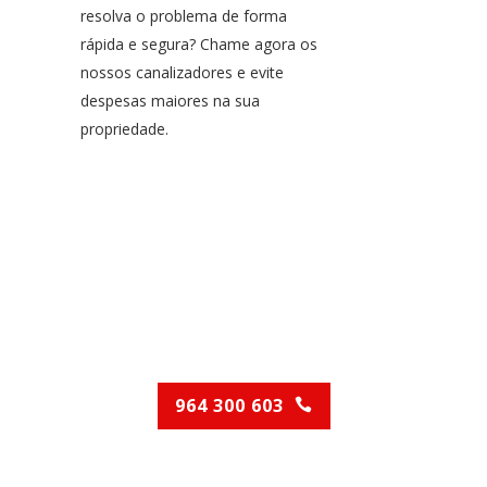
resolva o problema de forma
rápida e segura? Chame agora os
nossos canalizadores e evite
despesas maiores na sua
propriedade.
Desentupimentos
Contacte-nos para o
aconselharmos!
964 300 603
(Chamada para rede móvel nacional)