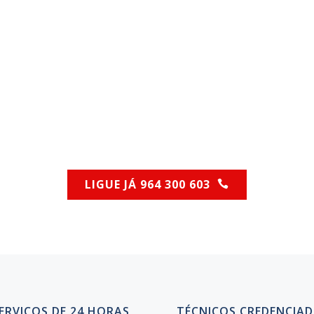
PARA SELECIONAR 
DESENTOPE
LIGUE JÁ 964 300 603
(Chamada para rede móvel nacional)
ERVIÇOS DE 24 HORAS
TÉCNICOS CREDENCIA